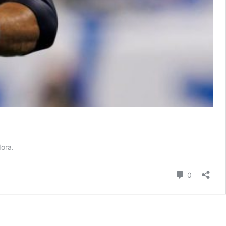
dora.
Comentari
0